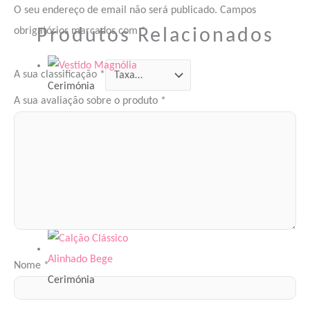
O seu endereço de email não será publicado.
Campos
Produtos Relacionados
obrigatórios marcados com
*
A sua classificação
*
Cerimónia
A sua avaliação sobre o produto
*
Vestido
Magnólia
99.80
€
–
117.80
€
Nome
*
Cerimónia