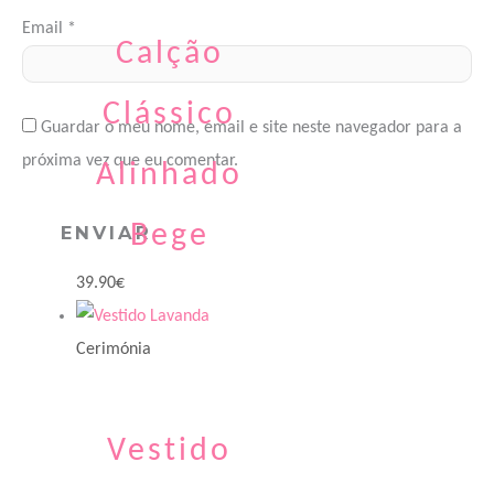
Email
*
Calção
Clássico
Guardar o meu nome, email e site neste navegador para a
próxima vez que eu comentar.
Alinhado
Bege
39.90
€
Cerimónia
Vestido