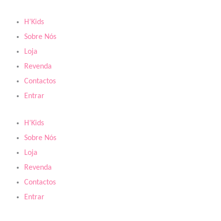
Skip
to
H’Kids
content
Sobre Nós
Loja
Revenda
Contactos
Entrar
H’Kids
Sobre Nós
Loja
Revenda
Contactos
Entrar