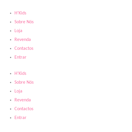
Skip
to
H’Kids
content
Sobre Nós
Loja
Revenda
Contactos
Entrar
H’Kids
Sobre Nós
Loja
Revenda
Contactos
Entrar