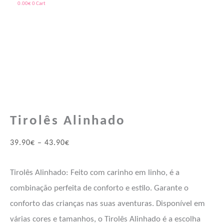
0.00
€
0
Cart
Quantidade
Price
Price
de
range:
range:
Tirolês
39.90€
73.80€
Alinhado
through
through
43.90€
99.00€
Tirolês Alinhado
39.90
€
–
43.90
€
Tirolês Alinhado: Feito com carinho em linho, é a
combinação perfeita de conforto e estilo. Garante o
conforto das crianças nas suas aventuras. Disponível em
várias cores e tamanhos, o Tirolês Alinhado é a escolha