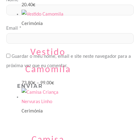
Nome
*
20.40
€
Cerimónia
Email
*
Vestido
Guardar o meu nome, email e site neste navegador para a
próxima vez que eu comentar.
Camomila
73.80
€
–
99.00
€
Cerimónia