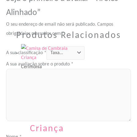
Alinhado”
O seu endereço de email não será publicado.
Campos
Produtos Relacionados
obrigatórios marcados com
*
A sua classificação
*
A sua avaliação sobre o produto
*
Cerimónia
Camisa de
Cambraia
Criança