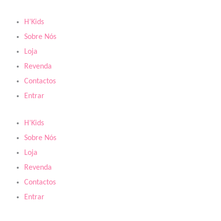
Skip
to
H’Kids
content
Sobre Nós
Loja
Revenda
Contactos
Entrar
H’Kids
Sobre Nós
Loja
Revenda
Contactos
Entrar