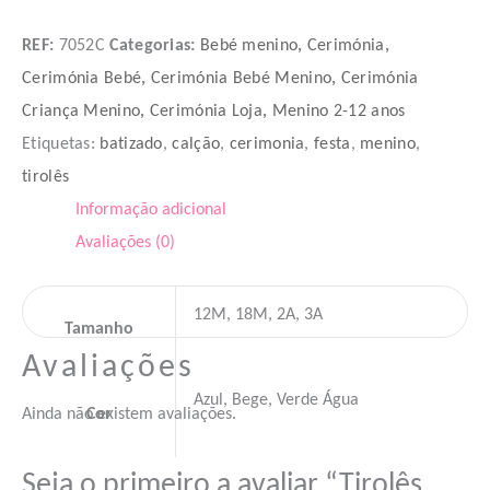
ADICIONAR
REF:
7052C
Categorias:
Bebé menino
,
Cerimónia
,
Cerimónia Bebé
,
Cerimónia Bebé Menino
,
Cerimónia
Criança Menino
,
Cerimónia Loja
,
Menino 2-12 anos
Etiquetas:
batizado
,
calção
,
cerimonia
,
festa
,
menino
,
tirolês
Informação adicional
Avaliações (0)
12M, 18M, 2A, 3A
Tamanho
Avaliações
Azul, Bege, Verde Água
Ainda não existem avaliações.
Cor
Seja o primeiro a avaliar “Tirolês