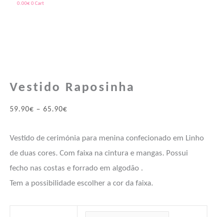
0.00
€
0
Cart
Quantidade
Price
Price
de
range:
range:
Vestido
59.90€
39.90€
Vestido Raposinha
Raposinha
through
through
65.90€
43.90€
59.90
€
–
65.90
€
Vestido de cerimónia para menina confecionado em Linho
de duas cores. Com faixa na cintura e mangas. Possui
fecho nas costas e forrado em algodão .
Tem a possibilidade escolher a cor da faixa.