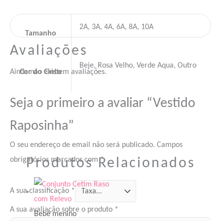
2A, 3A, 4A, 6A, 8A, 10A
Tamanho
Avaliações
Beje, Rosa Velho, Verde Aqua, Outro
Ainda não existem avaliações.
Cor do Cinto
Seja o primeiro a avaliar “Vestido
Raposinha”
O seu endereço de email não será publicado.
Campos
Produtos Relacionados
obrigatórios marcados com
*
A sua classificação
*
A sua avaliação sobre o produto
*
Bebé menino