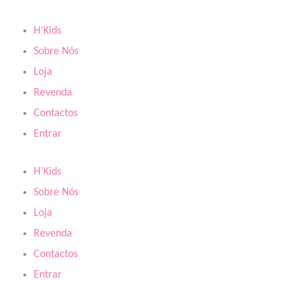
Skip
to
H’Kids
content
Sobre Nós
Loja
Revenda
Contactos
Entrar
H’Kids
Sobre Nós
Loja
Revenda
Contactos
Entrar