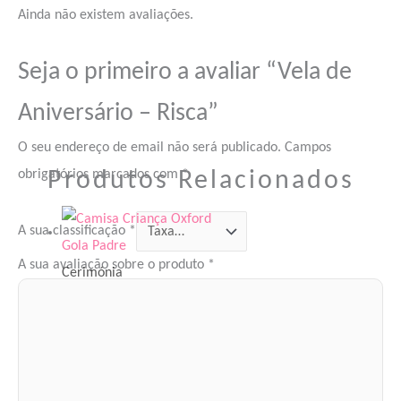
Ainda não existem avaliações.
Seja o primeiro a avaliar “Vela de
Aniversário – Risca”
O seu endereço de email não será publicado.
Campos
Produtos Relacionados
obrigatórios marcados com
*
A sua classificação
*
A sua avaliação sobre o produto
*
Cerimónia
Camisa