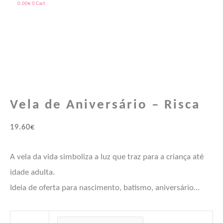
0.00
€
0
Cart
Quantidade
de
Vela
de
Vela de Aniversário – Risca
Aniversário
-
19.60
€
Risca
A vela da vida simboliza a luz que traz para a criança até
idade adulta.
Ideia de oferta para nascimento, batismo, aniversário…