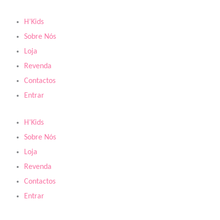
Skip
to
H’Kids
content
Sobre Nós
Loja
Revenda
Contactos
Entrar
H’Kids
Sobre Nós
Loja
Revenda
Contactos
Entrar