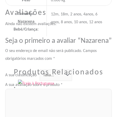
Peso
0.600 kg
Avaliações
Tamanho
12m, 18m, 2 anos, 4anos, 6
Nazarena
anos, 8 anos, 10 anos, 12 anos
Ainda não existem avaliações.
Bebé/Criança:
Seja o primeiro a avaliar “Nazarena”
O seu endereço de email não será publicado.
Campos
obrigatórios marcados com
*
Produtos Relacionados
A sua classificação
*
A sua avaliação sobre o produto
*
Trajes e Disfarces