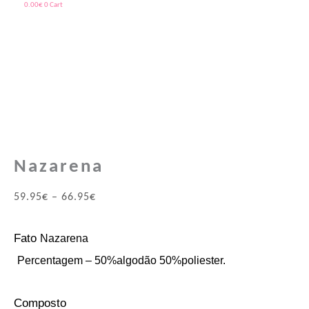
0.00
€
0
Cart
Quantidade
Price
Price
de
range:
range:
Nazarena
59.95€
65.90€
through
through
66.95€
69.90€
Nazarena
59.95
€
–
66.95
€
Fato
Nazarena
Percentagem – 50%algodão 50%poliester.
Composto