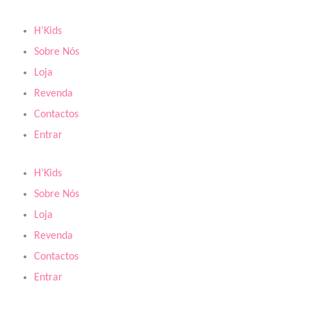
Skip
to
H’Kids
content
Sobre Nós
Loja
Revenda
Contactos
Entrar
H’Kids
Sobre Nós
Loja
Revenda
Contactos
Entrar