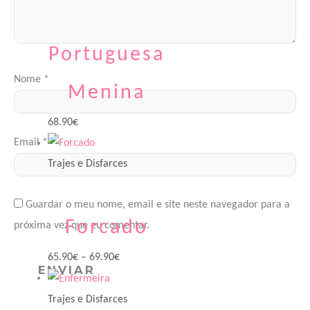
Traje à
Portuguesa
Nome
*
Menina
68.90
€
Email
*
Trajes e Disfarces
Guardar o meu nome, email e site neste navegador para a
Forcado
próxima vez que eu comentar.
65.90
€
–
69.90
€
Trajes e Disfarces