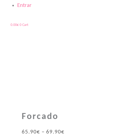
Entrar
0.00
€
0
Cart
Quantidade
Price
de
range:
Forcado
65.90€
through
69.90€
Forcado
65.90
€
–
69.90
€