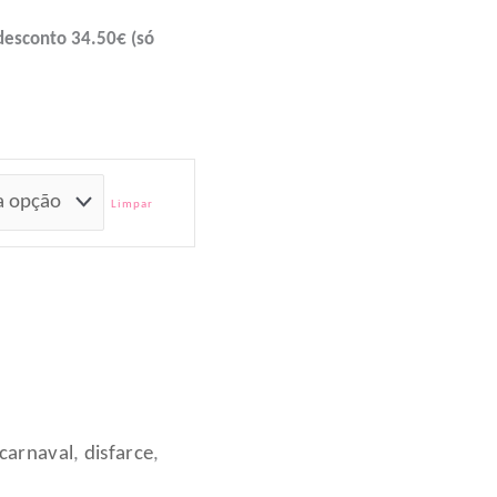
esconto 34.50€ (só
Limpar
carnaval
,
disfarce
,