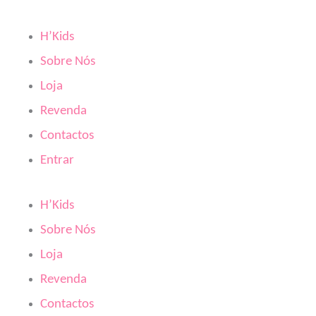
Skip
to
H’Kids
content
Sobre Nós
Loja
Revenda
Contactos
Entrar
H’Kids
Sobre Nós
Loja
Revenda
Contactos