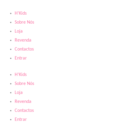
Skip
to
H’Kids
content
Sobre Nós
Loja
Revenda
Contactos
Entrar
H’Kids
Sobre Nós
Loja
Revenda
Contactos
Entrar