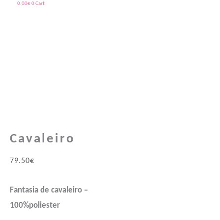
0.00
€
0
Cart
Quantidade
Price
Price
de
range:
range:
Cavaleiro
73.40€
59.95€
through
through
75.40€
66.95€
Cavaleiro
79.50
€
Fantasia de cavaleiro –
100%poliester