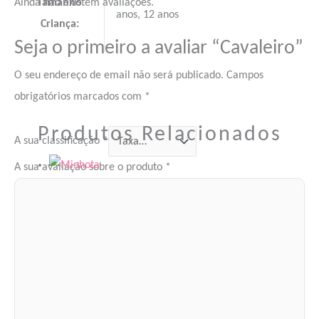
Ainda não existem avaliações.
Tamanho
anos, 12 anos
Criança:
Seja o primeiro a avaliar “Cavaleiro”
O seu endereço de email não será publicado.
Campos
obrigatórios marcados com
*
Produtos Relacionados
A sua classificação
*
A sua avaliação sobre o produto
*
Trajes e Disfarces
Minhota
73.40
€
–
75.40
€