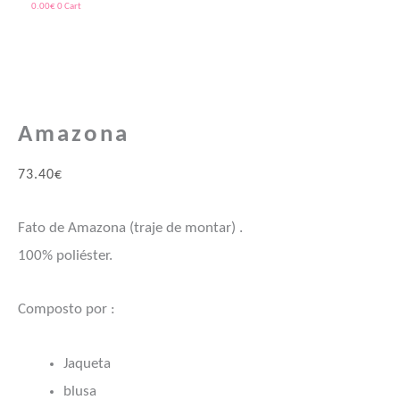
0.00
€
0
Cart
Quantidade
Price
de
range:
Amazona
Amazona
65.90€
through
73.40
€
69.90€
Fato de Amazona (traje de montar) .
100% poliéster.
Composto por :
Jaqueta
blusa