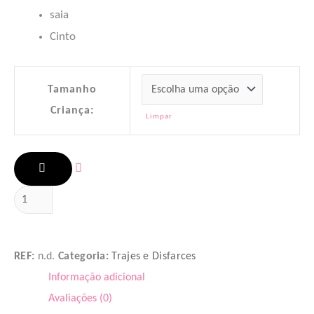
saia
Cinto
Tamanho
Criança:
Limpar
ADICIONAR
REF:
n.d.
Categoria:
Trajes e Disfarces
Informação adicional
Avaliações (0)