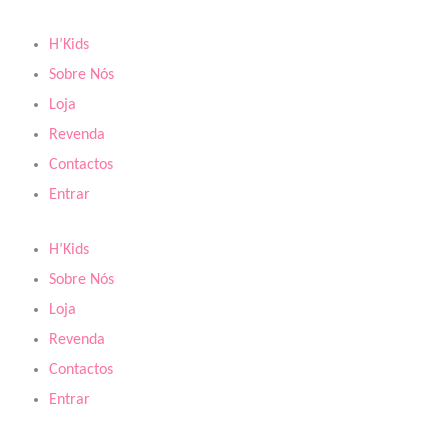
Skip
to
H’Kids
content
Sobre Nós
Loja
Revenda
Contactos
Entrar
H’Kids
Sobre Nós
Loja
Revenda
Contactos
Entrar