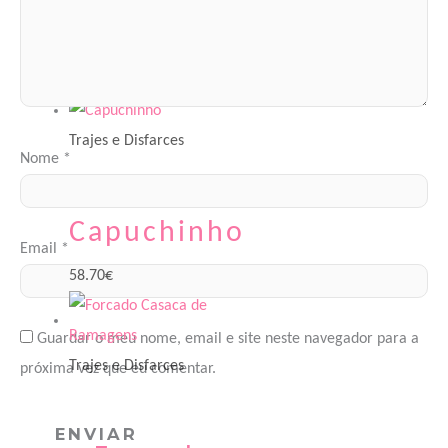
Saloia
40.56
€
Trajes e Disfarces
Nome
*
Capuchinho
Email
*
58.70
€
Guardar o meu nome, email e site neste navegador para a
Trajes e Disfarces
próxima vez que eu comentar.