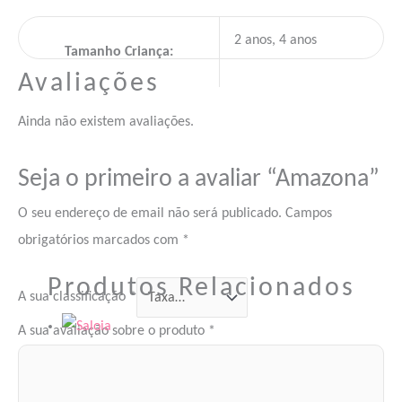
2 anos, 4 anos
Tamanho Criança:
Avaliações
Ainda não existem avaliações.
Seja o primeiro a avaliar “Amazona”
O seu endereço de email não será publicado.
Campos
obrigatórios marcados com
*
Produtos Relacionados
A sua classificação
*
A sua avaliação sobre o produto
*
Trajes e Disfarces