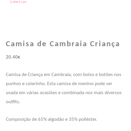
0.00
€
0
Cart
Quantidade
Price
Price
de
range:
range:
Camisa de Cambraia Criança
Camisa
33.10€
33.10€
de
through
through
20.40
€
Cambraia
38.30€
38.30€
Criança
Camisa de Criança em Cambraia, com bolso e botões nos
punhos e colarinho. Esta camisa de menino pode ser
usada em várias ocasiões e combinada nos mais diversos
outfits.
Composição de 65% algodão e 35% poliéster.