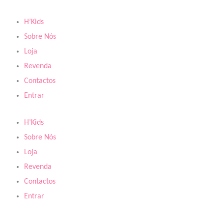
Skip
to
H’Kids
content
Sobre Nós
Loja
Revenda
Contactos
Entrar
H’Kids
Sobre Nós
Loja
Revenda
Contactos
Entrar