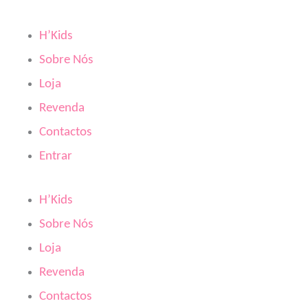
Skip
to
H’Kids
content
Sobre Nós
Loja
Revenda
Contactos
Entrar
H’Kids
Sobre Nós
Loja
Revenda
Contactos