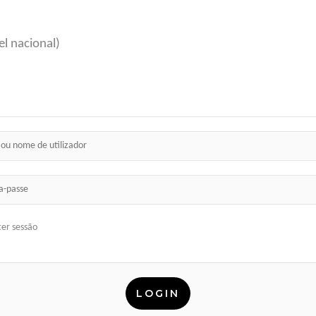
l nacional)
er sessão