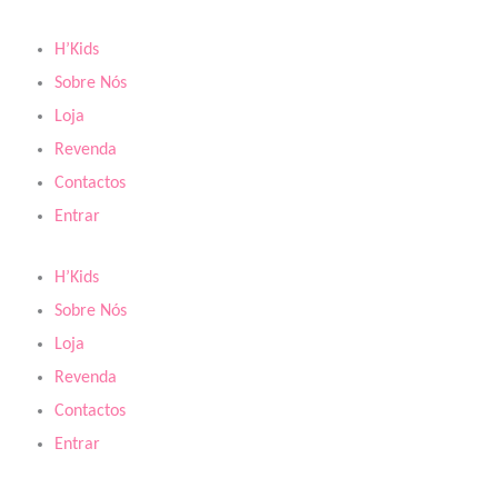
Skip
to
H’Kids
content
Sobre Nós
Loja
Revenda
Contactos
Entrar
H’Kids
Sobre Nós
Loja
Revenda
Contactos
Entrar