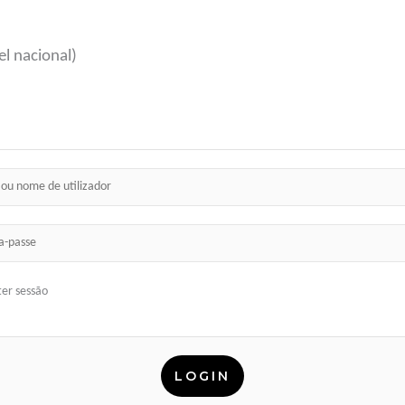
l nacional)
er sessão