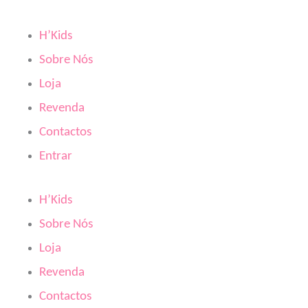
Skip
to
H’Kids
content
Sobre Nós
Loja
Revenda
Contactos
Entrar
H’Kids
Sobre Nós
Loja
Revenda
Contactos