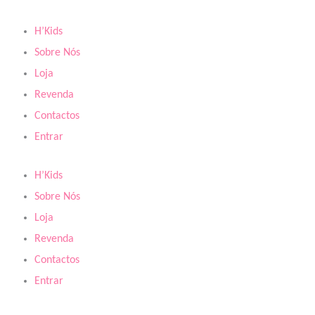
Skip
to
H’Kids
content
Sobre Nós
Loja
Revenda
Contactos
Entrar
H’Kids
Sobre Nós
Loja
Revenda
Contactos
Entrar