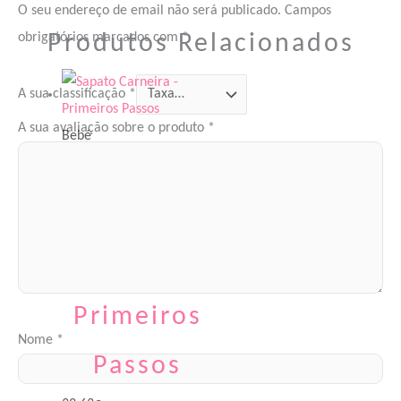
O seu endereço de email não será publicado.
Campos
Produtos Relacionados
obrigatórios marcados com
*
A sua classificação
*
A sua avaliação sobre o produto
*
Bebé
Sapato
Carneira –
Primeiros
Nome
*
Passos