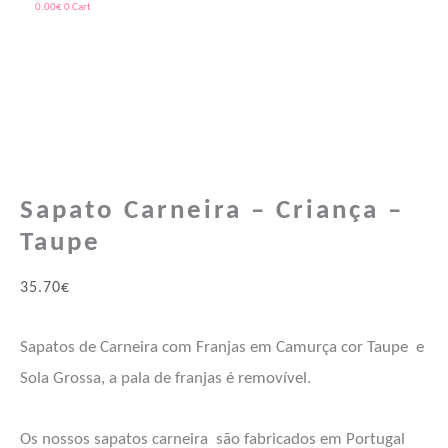
0.00
€
0
Cart
Quantidade
Price
de
range:
Sapato
32.10€
Carneira
through
Sapato Carneira – Criança –
-
37.00€
Taupe
Criança
-
35.70
€
Taupe
Sapatos de Carneira com Franjas em Camurça cor Taupe e
Sola Grossa, a pala de franjas é removível.
Os nossos sapatos carneira são fabricados em Portugal