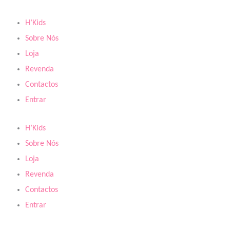
Skip
to
H’Kids
content
Sobre Nós
Loja
Revenda
Contactos
Entrar
H’Kids
Sobre Nós
Loja
Revenda
Contactos
Entrar