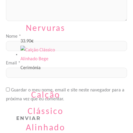
Bebé Linho
Nervuras
Nome
*
33.90
€
Email
*
Cerimónia
Guardar o meu nome, email e site neste navegador para a
Calção
próxima vez que eu comentar.
Clássico
Alinhado