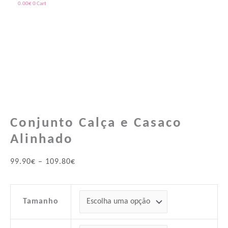
0.00
€
0
Cart
Quantidade
Price
Price
de
range:
range:
Conjunto
99.90€
39.90€
Calça
through
through
e
109.80€
43.90€
Conjunto Calça e Casaco
Casaco
Alinhado
Alinhado
99.90
€
–
109.80
€
Tamanho