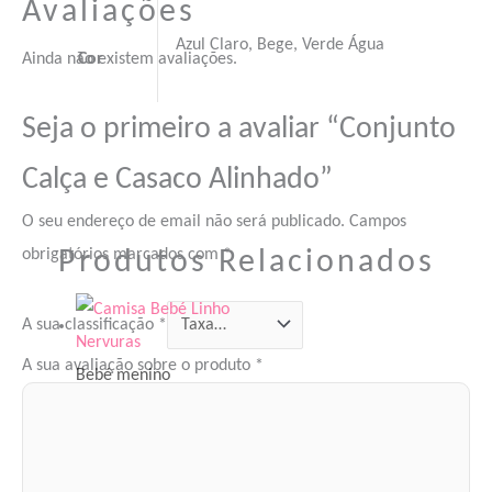
Avaliações
Azul Claro, Bege, Verde Água
Ainda não existem avaliações.
Cor
Seja o primeiro a avaliar “Conjunto
Calça e Casaco Alinhado”
O seu endereço de email não será publicado.
Campos
Produtos Relacionados
obrigatórios marcados com
*
A sua classificação
*
A sua avaliação sobre o produto
*
Bebé menino
Camisa