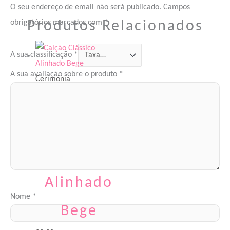
O seu endereço de email não será publicado.
Campos
Produtos Relacionados
obrigatórios marcados com
*
A sua classificação
*
A sua avaliação sobre o produto
*
Cerimónia
Calção
Clássico
Alinhado
Nome
*
Bege