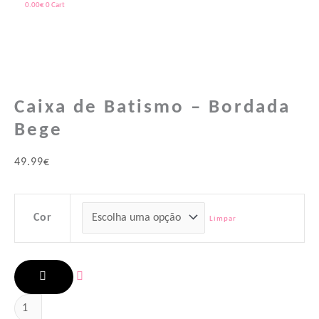
0.00
€
0
Cart
Quantidade
de
Caixa de Batismo – Bordada
Caixa
Bege
de
Batismo
49.99
€
-
Bordada
Cor
Limpar
Bege