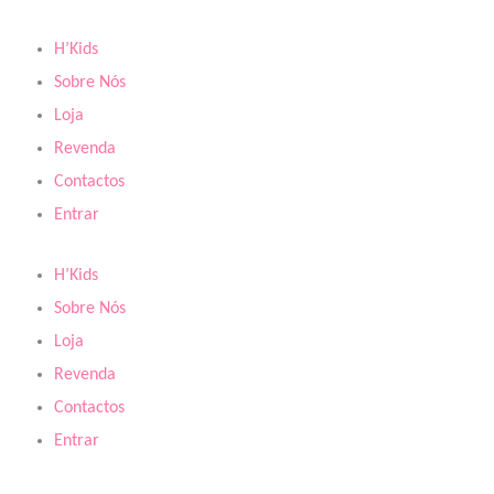
Skip
to
H’Kids
content
Sobre Nós
Loja
Revenda
Contactos
Entrar
H’Kids
Sobre Nós
Loja
Revenda
Contactos
Entrar