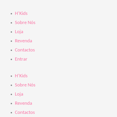
Skip
to
H’Kids
content
Sobre Nós
Loja
Revenda
Contactos
Entrar
H’Kids
Sobre Nós
Loja
Revenda
Contactos