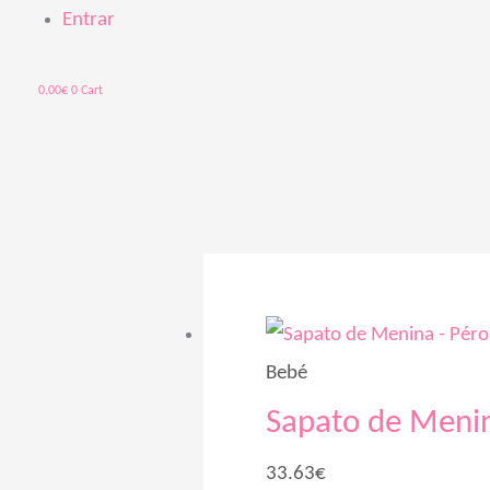
Entrar
0.00
€
0
Cart
Bebé
Sapato de Menin
33.63
€