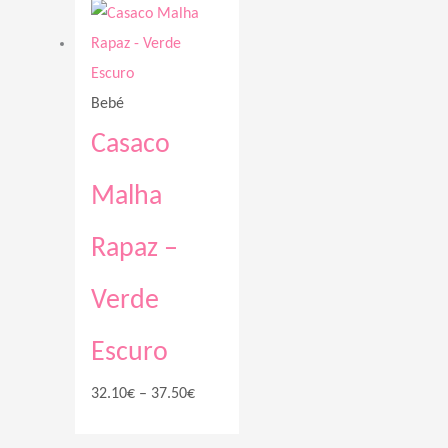
range:
32.10€
through
Bebé
37.50€
Casaco
Malha
Rapaz –
Verde
Escuro
32.10
€
–
37.50
€