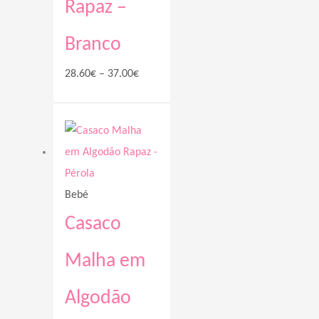
Rapaz –
Branco
28.60
€
–
37.00
€
Price
range:
28.60€
through
Bebé
37.00€
Casaco
Malha em
Algodão