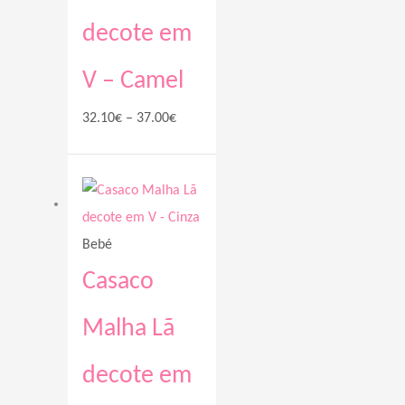
decote em
V – Camel
32.10
€
–
37.00
€
Price
range:
32.10€
Bebé
through
37.50€
Casaco
Malha Lã
decote em