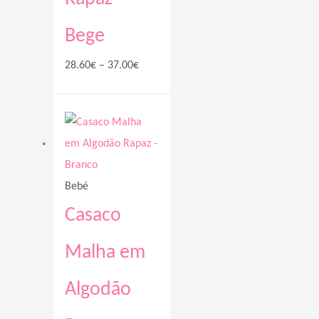
Bege
28.60
€
–
37.00
€
Price
range:
28.60€
through
Bebé
37.00€
Casaco
Malha em
Algodão