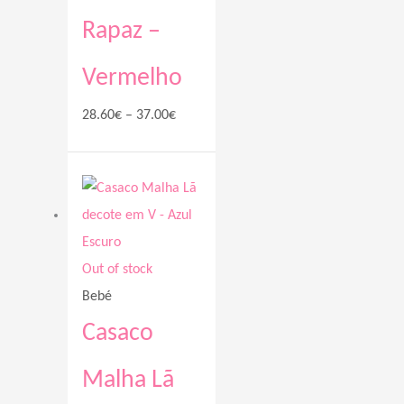
Rapaz –
Vermelho
28.60
€
–
37.00
€
Price
range:
32.10€
through
Out of stock
37.00€
Bebé
Casaco
Malha Lã