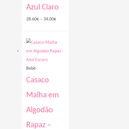
Azul Claro
28.60
€
–
34.00
€
Price
range:
28.60€
through
Bebé
37.00€
Casaco
Malha em
Algodão
Rapaz –