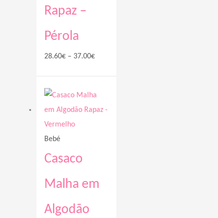
Rapaz –
Pérola
28.60
€
–
37.00
€
Price
range:
28.60€
through
Bebé
37.00€
Casaco
Malha em
Algodão