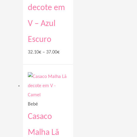
decote em
V – Azul
Escuro
32.10
€
–
37.00
€
Price
range:
32.10€
through
Bebé
37.00€
Casaco
Malha Lã