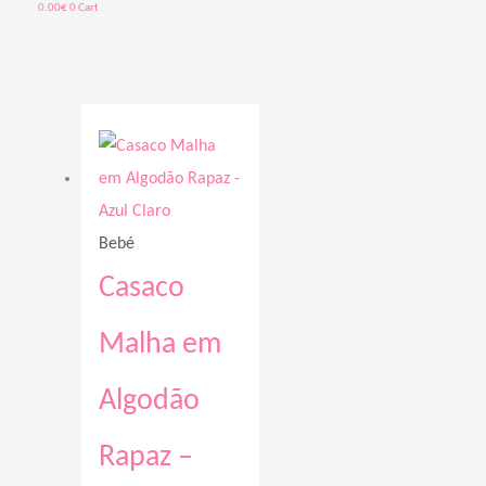
0.00
€
0
Cart
Price
range:
28.60€
through
Bebé
34.00€
Casaco
Malha em
Algodão
Rapaz –