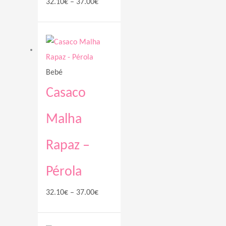
32.10
€
–
37.00
€
Price
range:
32.10€
Bebé
through
37.00€
Casaco
Malha
Rapaz –
Pérola
32.10
€
–
37.00
€
Price