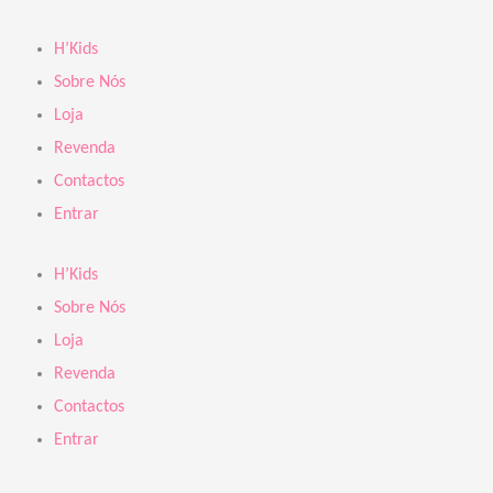
Skip
to
H’Kids
content
Sobre Nós
Loja
Revenda
Contactos
Entrar
H’Kids
Sobre Nós
Loja
Revenda
Contactos
Entrar