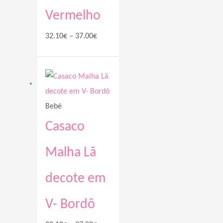
Vermelho
32.10
€
–
37.00
€
Price
range:
32.10€
Bebé
through
37.00€
Casaco
Malha Lã
decote em
V- Bordô