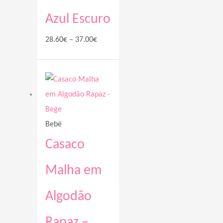
Azul Escuro
28.60
€
–
37.00
€
Price
range:
28.60€
through
Bebé
37.00€
Casaco
Malha em
Algodão
Rapaz –