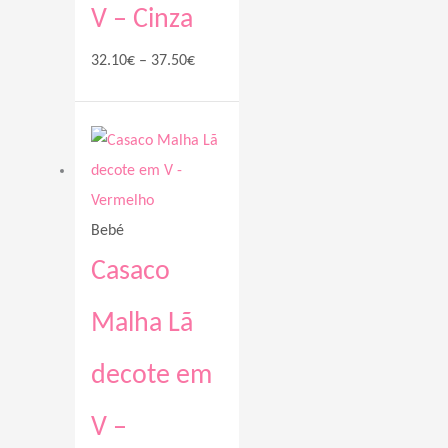
V – Cinza
32.10
€
–
37.50
€
Price
range:
32.10€
through
Bebé
37.00€
Casaco
Malha Lã
decote em
V –