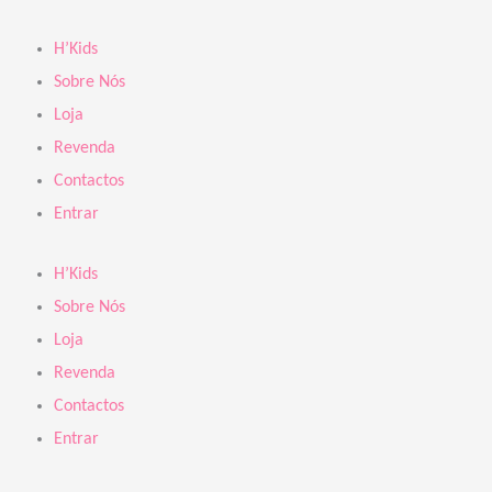
Skip
to
H’Kids
content
Sobre Nós
Loja
Revenda
Contactos
Entrar
H’Kids
Sobre Nós
Loja
Revenda
Contactos
Entrar