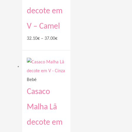
decote em
V – Camel
32.10
€
–
37.00
€
Price
range:
32.10€
Bebé
through
37.50€
Casaco
Malha Lã
decote em