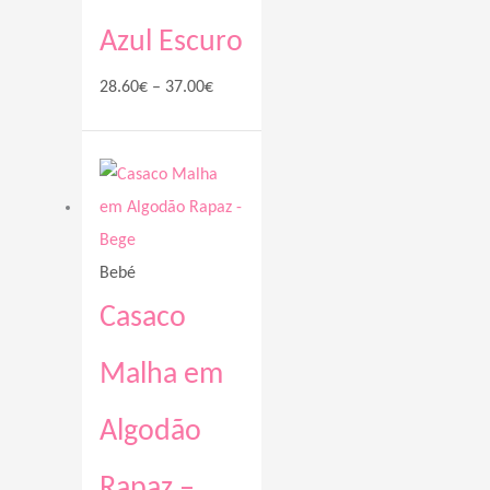
Azul Escuro
28.60
€
–
37.00
€
Price
range:
28.60€
through
Bebé
37.00€
Casaco
Malha em
Algodão
Rapaz –