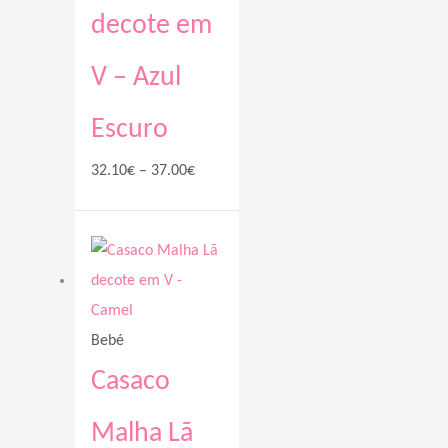
decote em
V – Azul
Escuro
32.10
€
–
37.00
€
Price
range:
32.10€
through
Bebé
37.00€
Casaco
Malha Lã