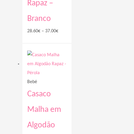
Rapaz –
Branco
28.60
€
–
37.00
€
Price
range:
28.60€
through
Bebé
37.00€
Casaco
Malha em
Algodão