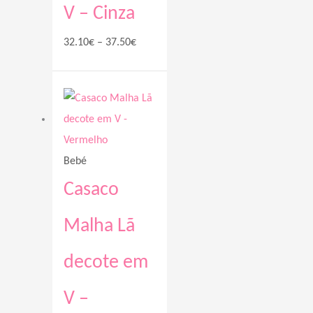
V – Cinza
32.10
€
–
37.50
€
Price
range:
32.10€
through
Bebé
37.00€
Casaco
Malha Lã
decote em
V –