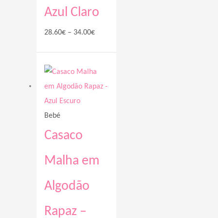
Azul Claro
28.60
€
–
34.00
€
Price
range:
28.60€
through
Bebé
37.00€
Casaco
Malha em
Algodão
Rapaz –