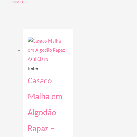
0.00
€
0
Cart
Price
range:
28.60€
through
Bebé
34.00€
Casaco
Malha em
Algodão
Rapaz –