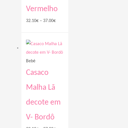
Vermelho
32.10
€
–
37.00
€
Price
range:
32.10€
Bebé
through
37.00€
Casaco
Malha Lã
decote em
V- Bordô