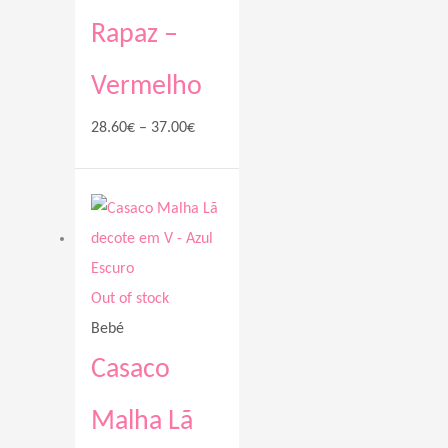
Rapaz –
Vermelho
28.60
€
–
37.00
€
Price
range:
32.10€
through
Out of stock
37.00€
Bebé
Casaco
Malha Lã