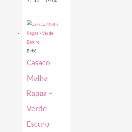
32.10
€
–
37.00
€
Price
range:
32.10€
through
Bebé
37.50€
Casaco
Malha
Rapaz –
Verde
Escuro