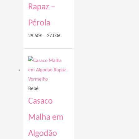
Rapaz –
Pérola
28.60
€
–
37.00
€
Price
range:
28.60€
through
Bebé
37.00€
Casaco
Malha em
Algodão