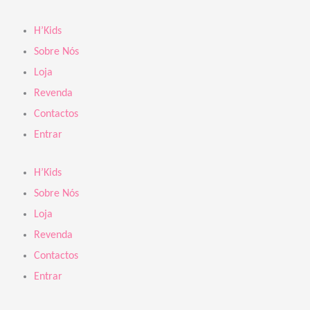
Skip
to
H’Kids
content
Sobre Nós
Loja
Revenda
Contactos
Entrar
H’Kids
Sobre Nós
Loja
Revenda
Contactos
Entrar