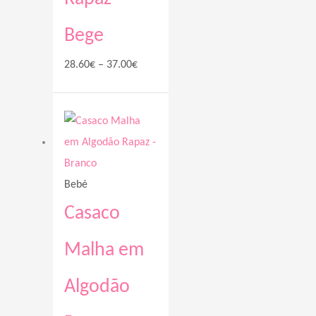
Bege
28.60
€
–
37.00
€
Price
range:
28.60€
through
Bebé
37.00€
Casaco
Malha em
Algodão