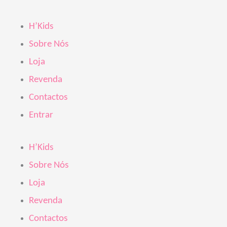
Skip
Products
to
search
H’Kids
content
Sobre Nós
Loja
Revenda
Contactos
Entrar
H’Kids
Sobre Nós
Loja
Revenda
Contactos