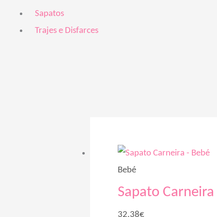
Sapatos
Trajes e Disfarces
Bebé
Sapato Carneira
32.38
€