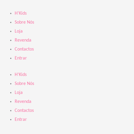
Skip
Products
to
search
H’Kids
content
Sobre Nós
Loja
Revenda
Contactos
Entrar
H’Kids
Sobre Nós
Loja
Revenda
Contactos
Entrar