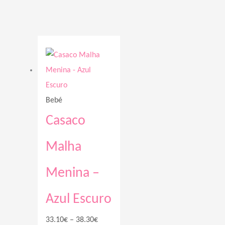
Price
range:
33.10€
through
Bebé
38.30€
Casaco
Malha
Menina –
Azul Escuro
33.10
€
–
38.30
€