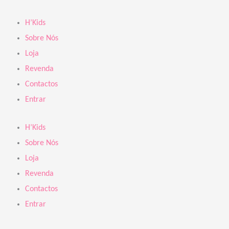
Skip
to
H’Kids
content
Sobre Nós
Loja
Revenda
Contactos
Entrar
H’Kids
Sobre Nós
Loja
Revenda
Contactos
Entrar