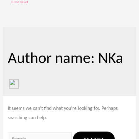
0.00
€
0
Cart
Search
for:
Author name: NKa
It seems we can’t find what you’re looking for. Perhaps
searching can help.